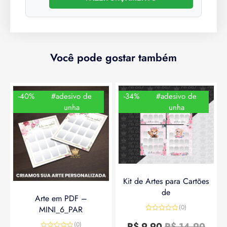
Você pode gostar também
-40%
#adesivo de
-34%
#adesivo de
unha
unha
Kit de Artes para Cartões
de
Arte em PDF –
(0)
MINI_6_PAR
Avaliação
0
R$
9,90
R$
14,90
(0)