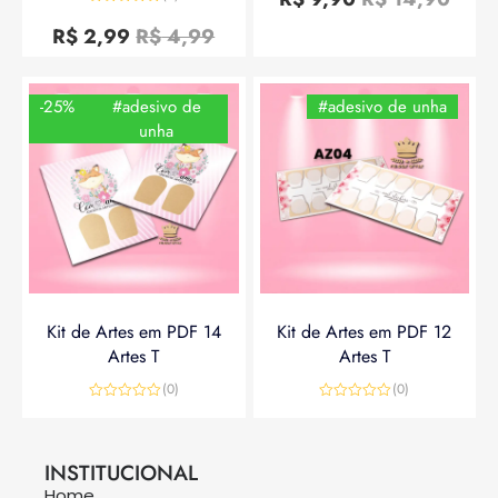
de
Avaliação
5
0
R$
2,99
R$
4,99
de
5
-25%
#adesivo de
#adesivo de unha
unha
Kit de Artes em PDF 14
Kit de Artes em PDF 12
Artes T
Artes T
(0)
(0)
Avaliação
Avaliação
0
0
R$
14,90
R$
19,90
R$
14,90
de
de
5
5
INSTITUCIONAL
Home