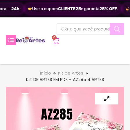
ora —
24h
.
Use o cupom
CLIENTE25
e garanta
25% OFF
.
E
0
Início
Kit de Artes
KIT DE ARTES EM PDF – AZ285 4 ARTES