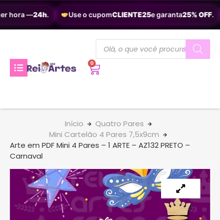
er hora —
24h
.
Use o cupom
CLIENTE25
e garanta
25% OFF
.
0
Início
Quatro Pares
Mini Cartelão 4 Pares 7,5x9cm
Arte em PDF Mini 4 Pares – 1 ARTE – AZ132 PRETO –
Carnaval