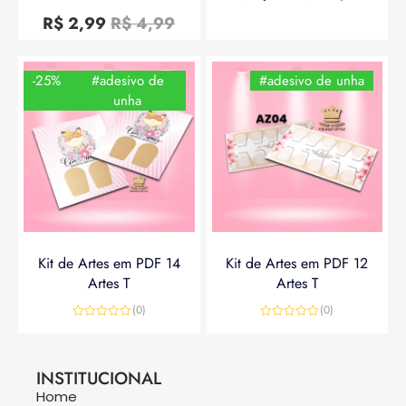
Avaliação
5
0
R$
2,99
R$
4,99
de
5
-25%
#adesivo de
#adesivo de unha
unha
Kit de Artes em PDF 14
Kit de Artes em PDF 12
Artes T
Artes T
(0)
(0)
Avaliação
Avaliação
0
0
R$
14,90
R$
19,90
R$
14,90
de
de
5
5
INSTITUCIONAL
Home