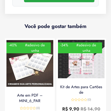
Você pode gostar também
-40%
#adesivo de
-34%
#adesivo de
unha
unha
Kit de Artes para Cartões
de
Arte em PDF –
(0)
MINI_6_PAR
Avaliação
0
R$
9,90
R$
14,90
(0)
de