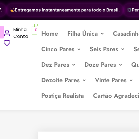
Entregamos instantaneamente para todo o Brasil.
Person
Minha
0
Home
Filha Única
Casadinh
Conta
Cinco Pares
Seis Pares
S
Dez Pares
Doze Pares
Qu
Dezoite Pares
Vinte Pares
Postiça Realista
Cartão Agradec