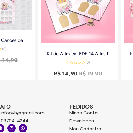
a Cartões de
(0)
Kit de Artes em PDF 14 Artes T
K
$
14,90
(0)
Avaliação
0
R$
14,90
R$
19,90
de
5
ATO
PEDIDOS
sinfopvh@gmail.com
Minha Conta
)98794-4244
Downloads
Meu Cadastro