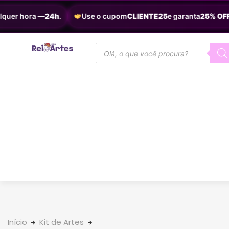
quer hora —
24h
.
Use o cupom
CLIENTE25
e garanta
25% OFF
.
Início
Kit de Artes