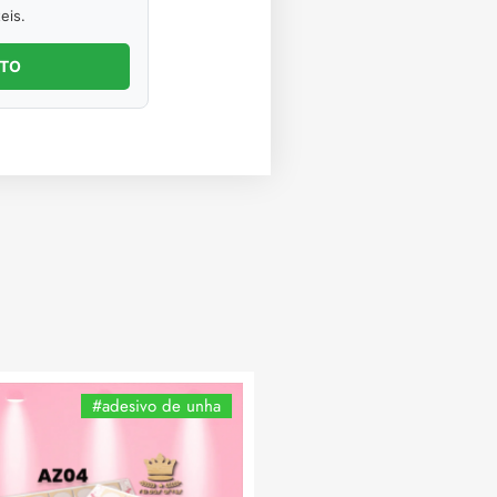
eis.
NTO
#adesivo de unha