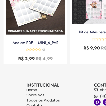
Kit de Artes par
Arte em PDF – MINI_6_PAR
Avaliação
0
R$
9,90
R
de
(0)
5
Avaliação
0
R$
2,99
R$
4,99
de
5
INSTITUCIONAL
CONT
Home
ab
Sobre Nós
(41
Todos os Produtos
Contato