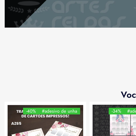
Voc
-40%
#adesivo de unha
-34%
#ade