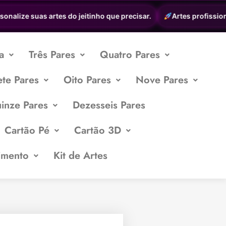
alize suas artes do jeitinho que precisar.
Artes profissionais
a
Três Pares
Quatro Pares
ete Pares
Oito Pares
Nove Pares
inze Pares
Dezesseis Pares
Cartão Pé
Cartão 3D
imento
Kit de Artes