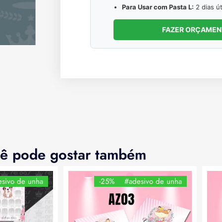
Para Usar com Pasta L:
2 dias út
FAZER ORÇAME
ê pode gostar também
sivo de unha
-25%
#adesivo de unha