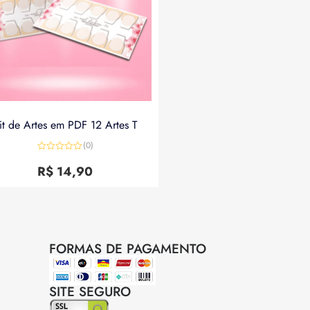
it de Artes em PDF 12 Artes T
(0)
Avaliação
0
R$
14,90
de
5
FORMAS DE PAGAMENTO
SITE SEGURO