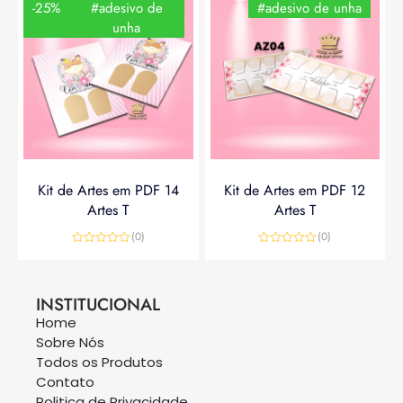
-25%
#adesivo de
#adesivo de unha
unha
Kit de Artes em PDF 14
Kit de Artes em PDF 12
Artes T
Artes T
(0)
(0)
Avaliação
Avaliação
0
0
R$
14,90
R$
19,90
R$
14,90
de
de
5
5
INSTITUCIONAL
Home
Sobre Nós
Todos os Produtos
Contato
Politica de Privacidade