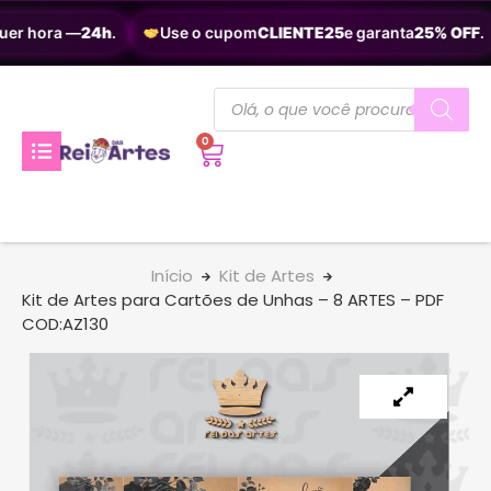
uer hora —
24h
.
Use o cupom
CLIENTE25
e garanta
25% OFF
.
0
Início
Kit de Artes
Kit de Artes para Cartões de Unhas – 8 ARTES – PDF
COD:AZ130