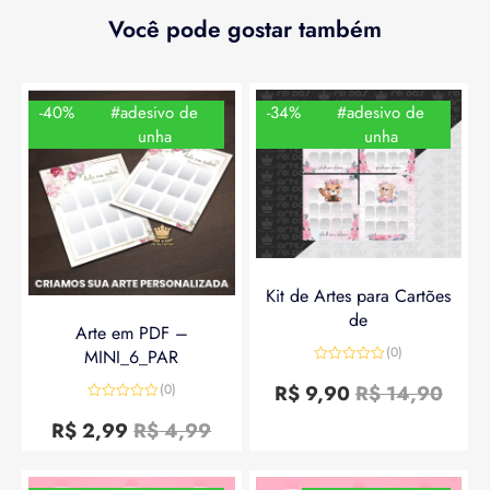
Você pode gostar também
-40%
#adesivo de
-34%
#adesivo de
unha
unha
Kit de Artes para Cartões
de
Arte em PDF –
(0)
MINI_6_PAR
Avaliação
0
R$
9,90
R$
14,90
(0)
de
Avaliação
5
0
R$
2,99
R$
4,99
de
5