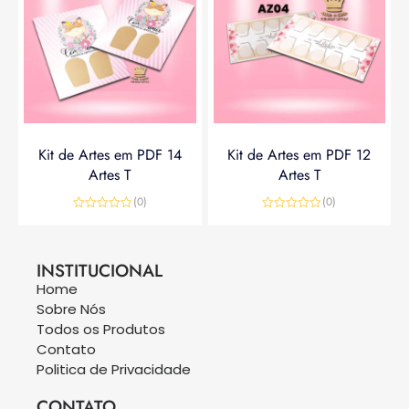
Kit de Artes em PDF 14
Kit de Artes em PDF 12
Artes T
Artes T
(0)
(0)
Avaliação
Avaliação
0
0
R$
14,90
R$
19,90
R$
14,90
de
de
5
5
INSTITUCIONAL
Home
Sobre Nós
Todos os Produtos
Contato
Politica de Privacidade
CONTATO