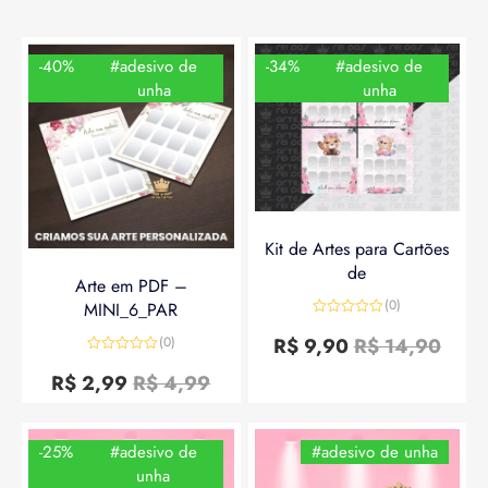
-40%
#adesivo de
-34%
#adesivo de
unha
unha
Kit de Artes para Cartões
de
Arte em PDF –
(0)
MINI_6_PAR
Avaliação
0
R$
9,90
R$
14,90
(0)
de
Avaliação
5
0
R$
2,99
R$
4,99
de
5
-25%
#adesivo de
#adesivo de unha
unha