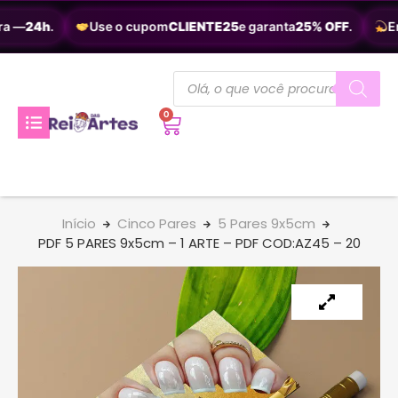
a —
24h
.
Use o cupom
CLIENTE25
e garanta
25% OFF
.
En
0
Início
Cinco Pares
5 Pares 9x5cm
PDF 5 PARES 9x5cm – 1 ARTE – PDF COD:AZ45 – 20