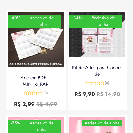
-40%
#adesivo de
-34%
#adesivo de
unha
unha
Kit de Artes para Cartões
de
Arte em PDF –
(0)
MINI_6_PAR
Avaliação
0
R$
9,90
R$
14,90
(0)
de
Avaliação
5
0
R$
2,99
R$
4,99
de
5
-25%
#adesivo de
#adesivo de unha
unha