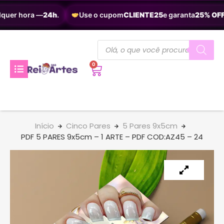
quer hora —
24h
.
Use o cupom
CLIENTE25
e garanta
25% OFF
.
0
Início
Cinco Pares
5 Pares 9x5cm
PDF 5 PARES 9x5cm – 1 ARTE – PDF COD:AZ45 – 24