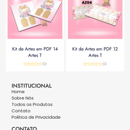
Kit de Artes em PDF 14
Kit de Artes em PDF 12
Artes T
Artes T
(0)
(0)
Avaliação
Avaliação
0
0
R$
14,90
R$
19,90
R$
14,90
de
de
5
5
INSTITUCIONAL
Home
Sobre Nós
Todos os Produtos
Contato
Politica de Privacidade
CONTATO