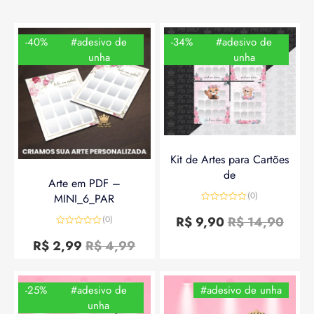
-40%
#adesivo de
-34%
#adesivo de
unha
unha
Kit de Artes para Cartões
de
Arte em PDF –
(0)
MINI_6_PAR
Avaliação
0
R$
9,90
R$
14,90
(0)
de
Avaliação
5
0
R$
2,99
R$
4,99
de
5
-25%
#adesivo de
#adesivo de unha
unha