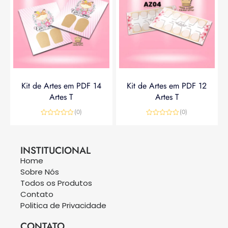
Kit de Artes em PDF 14
Kit de Artes em PDF 12
Artes T
Artes T
(0)
(0)
Avaliação
Avaliação
0
0
R$
14,90
R$
19,90
R$
14,90
de
de
5
5
INSTITUCIONAL
Home
Sobre Nós
Todos os Produtos
Contato
Politica de Privacidade
CONTATO