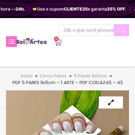
hora —
24h
.
Use o cupom
CLIENTE25
e garanta
25% OFF
.
0
Início
Cinco Pares
5 Pares 9x5cm
PDF 5 PARES 9x5cm – 1 ARTE – PDF COD:AZ45 – 43