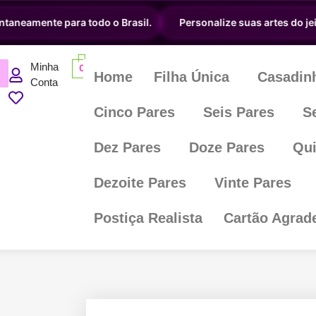
aneamente para todo o Brasil.
Personalize suas artes do jeit
Minha
0
Home
Filha Única
Casadin
Conta
Cinco Pares
Seis Pares
S
Dez Pares
Doze Pares
Qui
Dezoite Pares
Vinte Pares
Postiça Realista
Cartão Agrad