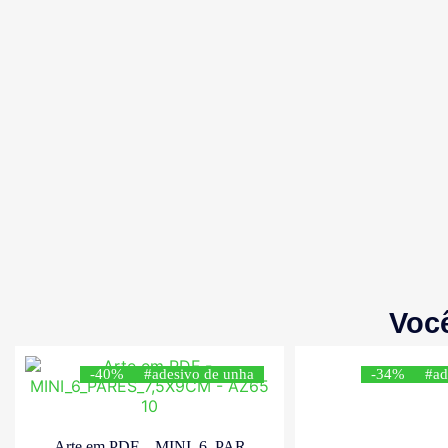
Voc
-40%
#adesivo de unha
-34%
#ad
Arte em PDF – MINI_6_PAR