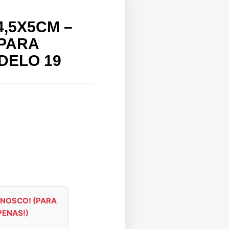
4,5X5CM –
 PARA
DELO 19
NOSCO! (PARA
PENAS!)