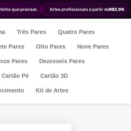
inho que precisar.
Artes profissionais a partir de
R$2,99
.
ha
Três Pares
Quatro Pares
ete Pares
Oito Pares
Nove Pares
nze Pares
Dezesseis Pares
Cartão Pé
Cartão 3D
ecimento
Kit de Artes