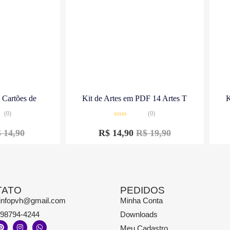
a Cartões de
Kit de Artes em PDF 14 Artes T
K
(0)
(0)
Avaliação
0
$
14,90
R$
14,90
R$
19,90
de
5
TATO
PEDIDOS
infopvh@gmail.com
Minha Conta
)98794-4244
Downloads
Meu Cadastro