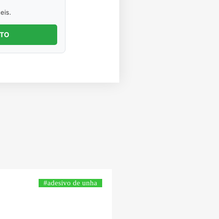
eis.
NTO
#adesivo de unha