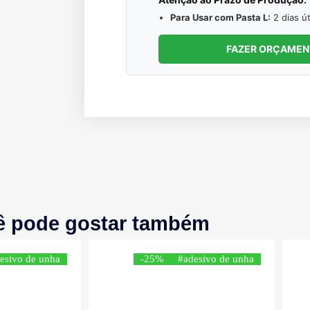
Para Usar com Pasta L:
2 dias út
FAZER ORÇAME
ê pode gostar também
esivo de unha
-25%
#adesivo de unha