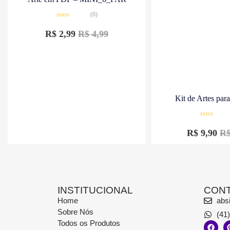
(0)
Avaliação
0
R$
2,99
R$
4,99
de
5
Kit de Artes par
Avaliação
0
R$
9,90
R
de
5
INSTITUCIONAL
CON
Home
abs
Sobre Nós
(41
Todos os Produtos