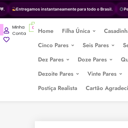
Entregamos instantaneamente para todo o Brasil.
Perso
Minha
0
Home
Filha Única
Casadinh
Conta
Cinco Pares
Seis Pares
S
Dez Pares
Doze Pares
Qu
Dezoite Pares
Vinte Pares
Postiça Realista
Cartão Agradec