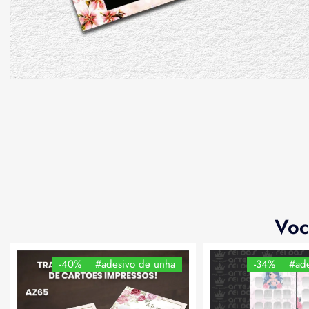
Voc
-40%
#adesivo de unha
-34%
#ade