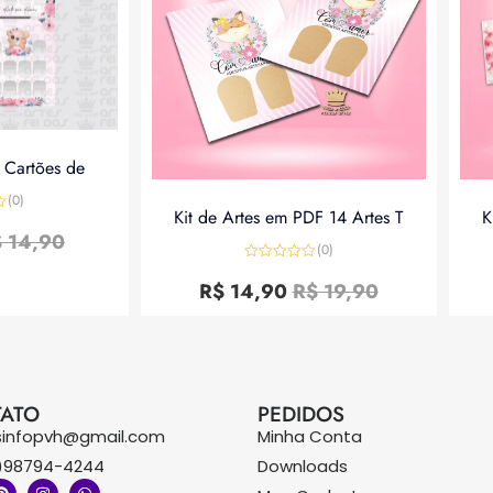
a Cartões de
(0)
Kit de Artes em PDF 14 Artes T
K
$
14,90
(0)
Avaliação
0
R$
14,90
R$
19,90
de
5
ATO
PEDIDOS
sinfopvh@gmail.com
Minha Conta
)98794-4244
Downloads