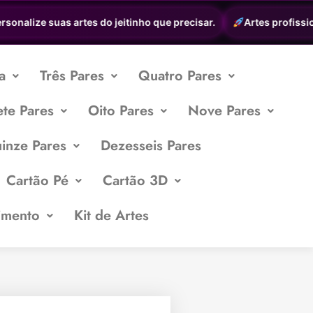
nalize suas artes do jeitinho que precisar.
Artes profissionai
a
Três Pares
Quatro Pares
ete Pares
Oito Pares
Nove Pares
inze Pares
Dezesseis Pares
Cartão Pé
Cartão 3D
imento
Kit de Artes