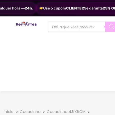
quer hora —
24h
.
Use o cupom
CLIENTE25
e garanta
25% OFF
.
Início
Casadinha
Casadinha 4,5X5CM