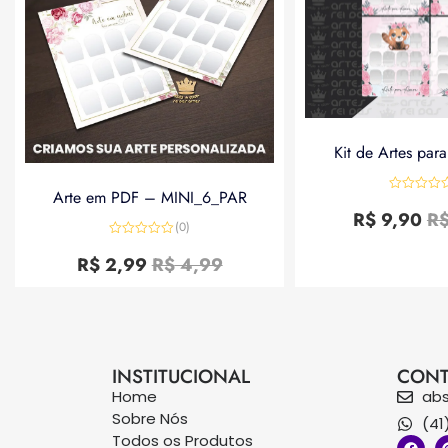
Kit de Artes par
Arte em PDF – MINI_6_PAR
Avaliação
0
R$
9,90
R
de
(0)
5
Avaliação
0
R$
2,99
R$
4,99
de
5
INSTITUCIONAL
CONT
Home
ab
Sobre Nós
(41
Todos os Produtos