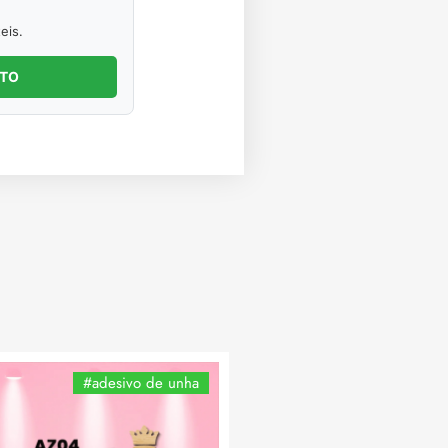
eis.
NTO
#adesivo de unha