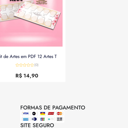
it de Artes em PDF 12 Artes T
(0)
Avaliação
0
R$
14,90
de
5
FORMAS DE PAGAMENTO
SITE SEGURO