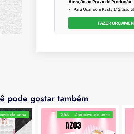
Atenção ao Prazo de Produção:
Para Usar com Pasta L:
2 dias út
FAZER ORÇAME
ê pode gostar também
sivo de unha
-25%
#adesivo de unha