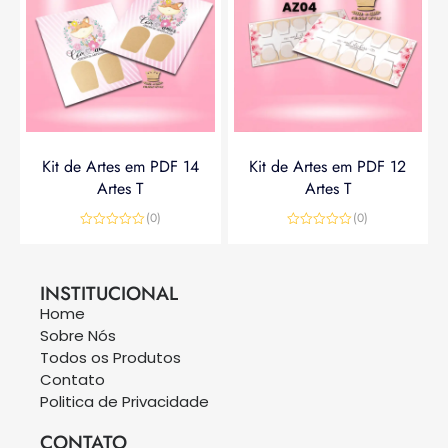
Kit de Artes em PDF 14
Kit de Artes em PDF 12
Artes T
Artes T
(0)
(0)
Avaliação
Avaliação
0
0
R$
14,90
R$
19,90
R$
14,90
de
de
5
5
INSTITUCIONAL
Home
Sobre Nós
Todos os Produtos
Contato
Politica de Privacidade
CONTATO