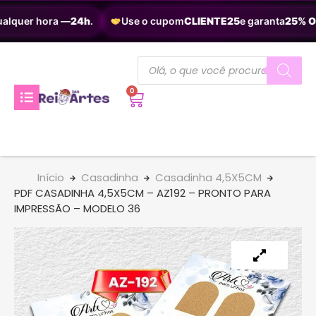
alquer hora —
24h
.
Use o cupom
CLIENTE25
e garanta
25% OF
0
Início
Casadinha
Casadinha 4,5X5CM
PDF CASADINHA 4,5X5CM – AZ192 – PRONTO PARA
IMPRESSÃO – MODELO 36