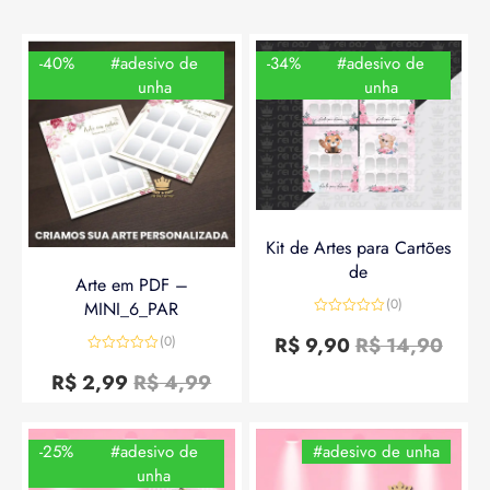
-40%
#adesivo de
-34%
#adesivo de
unha
unha
Kit de Artes para Cartões
de
Arte em PDF –
(0)
MINI_6_PAR
Avaliação
0
R$
9,90
R$
14,90
(0)
de
Avaliação
5
0
R$
2,99
R$
4,99
de
5
-25%
#adesivo de
#adesivo de unha
unha