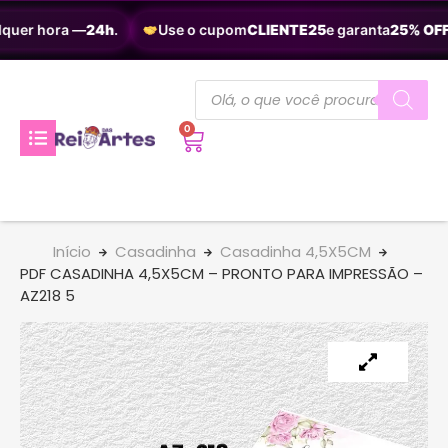
quer hora —
24h
.
Use o cupom
CLIENTE25
e garanta
25% OFF
.
0
Início
Casadinha
Casadinha 4,5X5CM
PDF CASADINHA 4,5X5CM – PRONTO PARA IMPRESSÃO –
AZ218 5