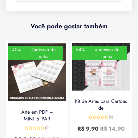
Você pode gostar também
-40%
#adesivo de
-34%
#adesivo de
unha
unha
Kit de Artes para Cartões
de
Arte em PDF –
(0)
MINI_6_PAR
Avaliação
0
R$
9,90
R$
14,90
(0)
de
Avaliação
5
0