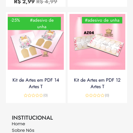
R$
2,99
R$
4,99
de
5
-25%
#adesivo de
#adesivo de unha
unha
Kit de Artes em PDF 14
Kit de Artes em PDF 12
Artes T
Artes T
(0)
(0)
Avaliação
Avaliação
0
0
R$
14,90
R$
19,90
R$
14,90
de
de
5
5
INSTITUCIONAL
Home
Sobre Nós