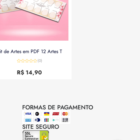
it de Artes em PDF 12 Artes T
(0)
Avaliação
0
R$
14,90
de
5
FORMAS DE PAGAMENTO
SITE SEGURO