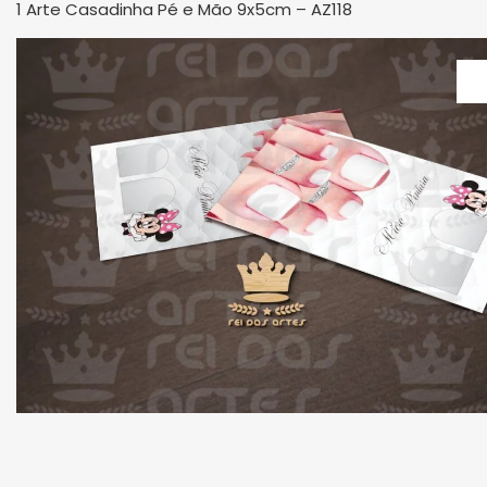
1 Arte Casadinha Pé e Mão 9x5cm – AZ118