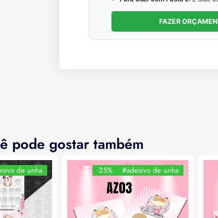
FAZER ORÇAME
ê pode gostar também
sivo de unha
-25%
#adesivo de unha