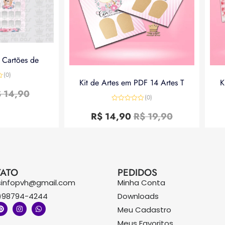
a Cartões de
(0)
Kit de Artes em PDF 14 Artes T
K
$
14,90
(0)
Avaliação
0
R$
14,90
R$
19,90
de
5
ATO
PEDIDOS
sinfopvh@gmail.com
Minha Conta
)98794-4244
Downloads
Meu Cadastro
Meus Favoritos