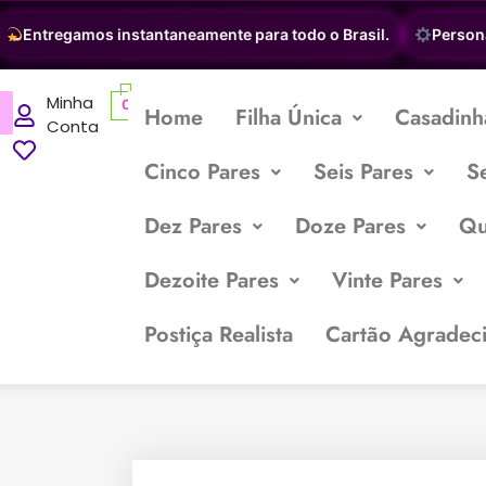
Entregamos instantaneamente para todo o Brasil.
Personaliz
Minha
0
Home
Filha Única
Casadinh
Conta
Cinco Pares
Seis Pares
S
Dez Pares
Doze Pares
Qu
Dezoite Pares
Vinte Pares
Postiça Realista
Cartão Agradec