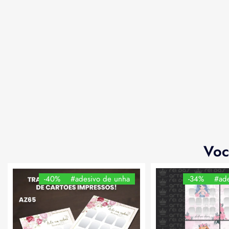
Voc
-40%
#adesivo de unha
-34%
#ade