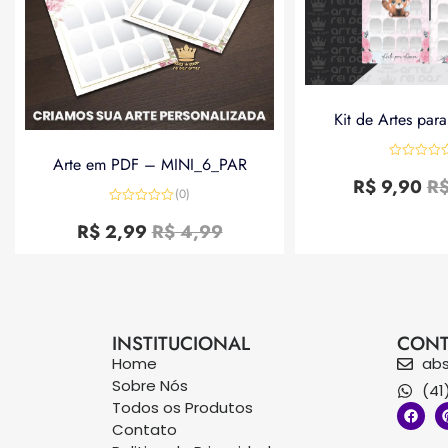
Kit de Artes par
Arte em PDF – MINI_6_PAR
Avaliação
0
R$
9,90
R
de
(0)
5
Avaliação
0
R$
2,99
R$
4,99
de
5
INSTITUCIONAL
CONT
Home
ab
Sobre Nós
(41
Todos os Produtos
Contato