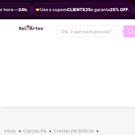
 hora —
24h
.
Use o cupom
CLIENTE25
e garanta
25% OFF
.
Início
Cartão Pé
Cartão Pé 9X5CM