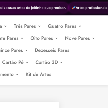
e suas artes do jeitinho que precisar.
Artes profissionais a p
a
Três Pares
Quatro Pares
ete Pares
Oito Pares
Nove Pares
inze Pares
Dezesseis Pares
Cartão Pé
Cartão 3D
imento
Kit de Artes