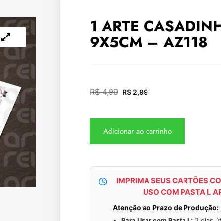
1 ARTE CASADIN
9X5CM – AZ118
R$
4,99
R$
2,99
Adicionar ao carrinho
IMPRIMA SEUS CARTÕES CO
USO COM PASTA L A
Atenção ao Prazo de Produção:
Para Usar com Pasta L:
2 dias út