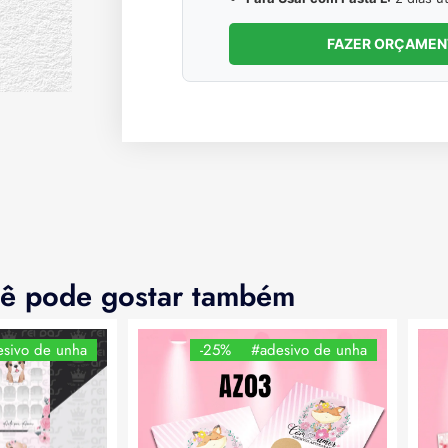
FAZER ORÇAME
ê pode gostar também
sivo de unha
-25%
#adesivo de unha