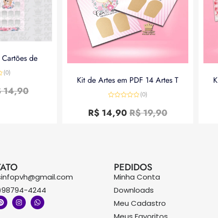
a Cartões de
(0)
Kit de Artes em PDF 14 Artes T
K
$
14,90
(0)
Avaliação
0
R$
14,90
R$
19,90
de
5
ATO
PEDIDOS
sinfopvh@gmail.com
Minha Conta
)98794-4244
Downloads
Meu Cadastro
Meus Favoritos