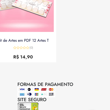
it de Artes em PDF 12 Artes T
(0)
Avaliação
0
R$
14,90
de
5
FORMAS DE PAGAMENTO
SITE SEGURO