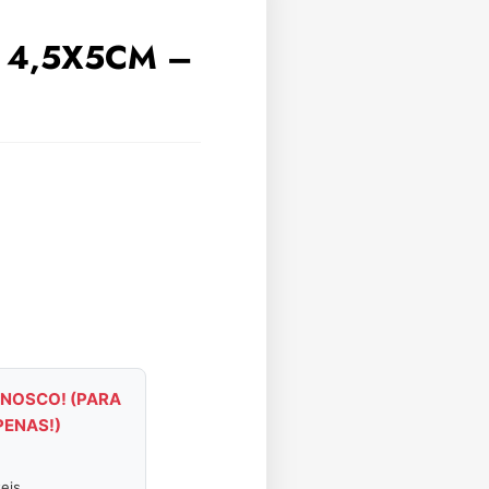
 4,5X5CM –
NOSCO! (PARA
PENAS!)
eis.