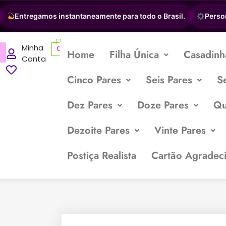
Entregamos instantaneamente para todo o Brasil.
Personal
Minha
0
Home
Filha Única
Casadinh
Conta
Cinco Pares
Seis Pares
S
Dez Pares
Doze Pares
Qu
Dezoite Pares
Vinte Pares
Postiça Realista
Cartão Agradec