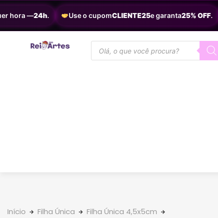
r hora —
24h
.
Use o cupom
CLIENTE25
e garanta
25% OFF
.
Início
Filha Única
Filha Única 4,5x5cm