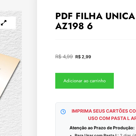
PDF FILHA UNICA
AZ198 6
R$
4,99
R$
2,99
Adicionar ao carrinho
IMPRIMA SEUS CARTÕES CO
USO COM PASTA L A
Atenção ao Prazo de Produção:
Para Usar com Pasta L:
2 dias út