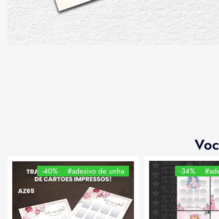
Voc
-40%
#adesivo de unha
-34%
#ade