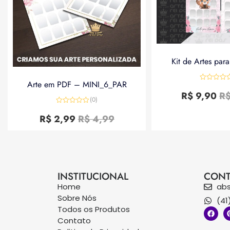
Kit de Artes par
Arte em PDF – MINI_6_PAR
Avaliação
0
R$
9,90
R
de
(0)
5
Avaliação
0
R$
2,99
R$
4,99
de
5
INSTITUCIONAL
CONT
Home
ab
Sobre Nós
(41
Todos os Produtos
Contato