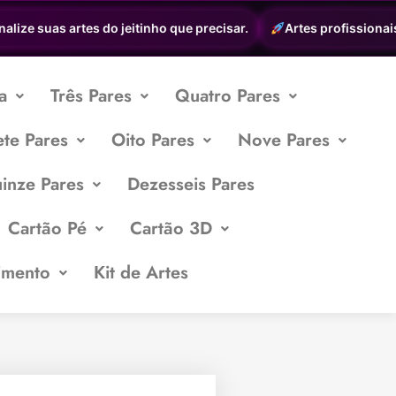
ize suas artes do jeitinho que precisar.
Artes profissionais a 
a
Três Pares
Quatro Pares
ete Pares
Oito Pares
Nove Pares
inze Pares
Dezesseis Pares
Cartão Pé
Cartão 3D
imento
Kit de Artes