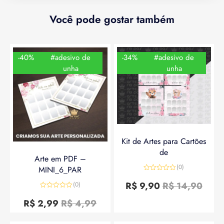
Você pode gostar também
-40%
#adesivo de
-34%
#adesivo de
unha
unha
Kit de Artes para Cartões
de
Arte em PDF –
(0)
MINI_6_PAR
Avaliação
0
R$
9,90
R$
14,90
(0)
de
Avaliação
5
0
R$
2,99
R$
4,99
de
5