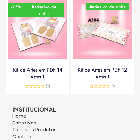
-25%
#adesivo de
#adesivo de unha
unha
Kit de Artes em PDF 14
Kit de Artes em PDF 12
Artes T
Artes T
(0)
(0)
Avaliação
Avaliação
0
0
R$
14,90
R$
19,90
R$
14,90
de
de
5
5
INSTITUCIONAL
Home
Sobre Nós
Todos os Produtos
Contato