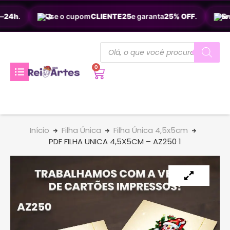
24h
.
Use o cupom
CLIENTE25
e garanta
25% OFF
.
Ent
0
Início
Filha Única
Filha Única 4,5x5cm
PDF FILHA UNICA 4,5X5CM – AZ250 1