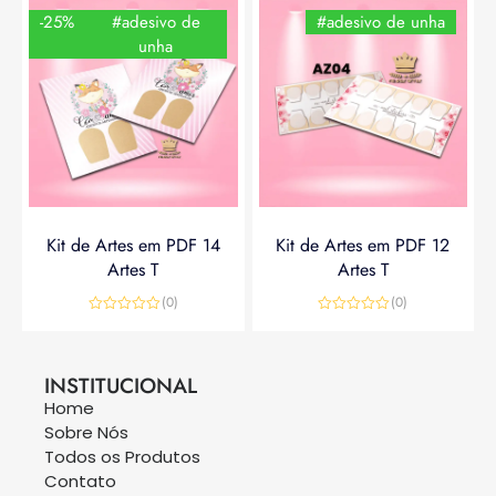
-25%
#adesivo de
#adesivo de unha
unha
Kit de Artes em PDF 14
Kit de Artes em PDF 12
Artes T
Artes T
(0)
(0)
Avaliação
Avaliação
0
0
R$
14,90
R$
19,90
R$
14,90
de
de
5
5
INSTITUCIONAL
Home
Sobre Nós
Todos os Produtos
Contato