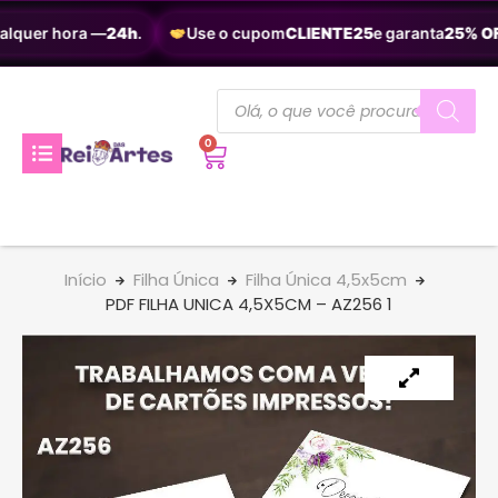
alquer hora —
24h
.
Use o cupom
CLIENTE25
e garanta
25% OF
0
Início
Filha Única
Filha Única 4,5x5cm
PDF FILHA UNICA 4,5X5CM – AZ256 1