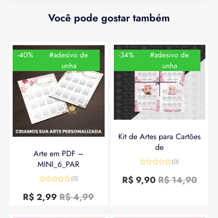
Você pode gostar também
-40%
#adesivo de
-34%
#adesivo de
unha
unha
Kit de Artes para Cartões
de
Arte em PDF –
(0)
MINI_6_PAR
Avaliação
0
R$
9,90
R$
14,90
(0)
de
Avaliação
5
0
R$
2,99
R$
4,99
de
5