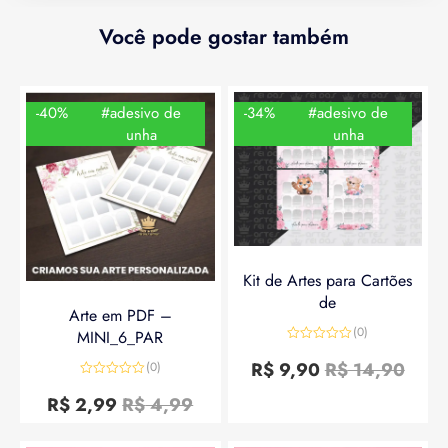
Você pode gostar também
-40%
#adesivo de
-34%
#adesivo de
unha
unha
Kit de Artes para Cartões
de
Arte em PDF –
(0)
MINI_6_PAR
Avaliação
0
R$
9,90
R$
14,90
(0)
de
Avaliação
5
0
R$
2,99
R$
4,99
de
5