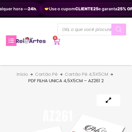
alquer hora —
24h
.
Use o cupom
CLIENTE25
e garanta
25% OF
0
Início
Cartão Pé
Cartão Pé 4,5X5CM
PDF FILHA UNICA 4,5X5CM – AZ261 2