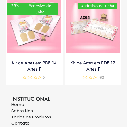
-25%
#adesivo de
#adesivo de unha
unha
Kit de Artes em PDF 14
Kit de Artes em PDF 12
Artes T
Artes T
(0)
(0)
Avaliação
Avaliação
0
0
R$
14,90
R$
19,90
R$
14,90
de
de
5
5
INSTITUCIONAL
Home
Sobre Nós
Todos os Produtos
Contato