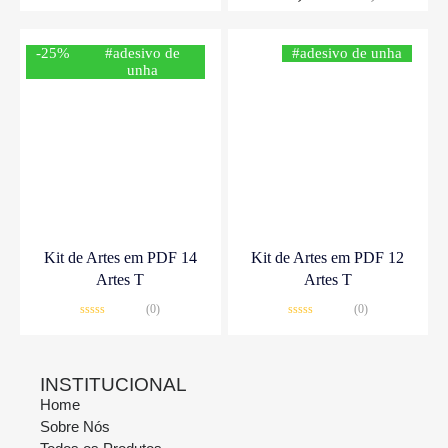
5
-25%
#adesivo de
#adesivo de unha
unha
Kit de Artes em PDF 14
Kit de Artes em PDF 12
Artes T
Artes T
(0)
(0)
Avaliação
Avaliação
0
0
R$
14,90
R$
19,90
R$
14,90
de
de
5
5
INSTITUCIONAL
Home
Sobre Nós