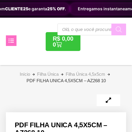
LIENTE25
e garanta
25% OFF
.
Entregamos instantaneamente p
R$
0,00
0
Início
Filha Única
Filha Única 4,5x5cm
PDF FILHA UNICA 4,5X5CM – AZ268 10
PDF FILHA UNICA 4,5X5CM –