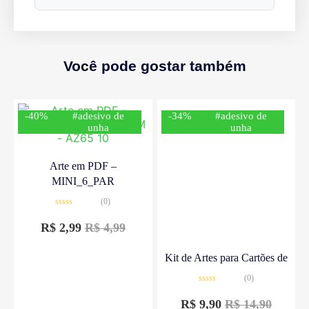
Você pode gostar também
-40%
#adesivo de
-34%
#adesivo de
unha
unha
Arte em PDF –
MINI_6_PAR
(0)
Avaliação
0
R$
2,99
R$
4,99
de
5
Kit de Artes para Cartões de
(0)
Avaliação
0
R$
9,90
R$
14,90
de