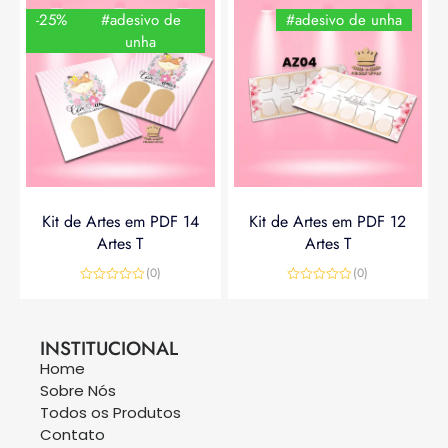
-25%
#adesivo de
#adesivo de unha
unha
Kit de Artes em PDF 14
Kit de Artes em PDF 12
Artes T
Artes T
(0)
(0)
Avaliação
Avaliação
0
0
R$
14,90
R$
19,90
R$
14,90
de
de
5
5
INSTITUCIONAL
Home
Sobre Nós
Todos os Produtos
Contato