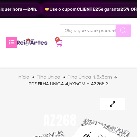
lquer hora —
24h
.
Use o cupom
CLIENTE25
e garanta
25% OFF
0
Início
Filha Única
Filha Única 4,5x5cm
PDF FILHA UNICA 4,5X5CM – AZ268 3