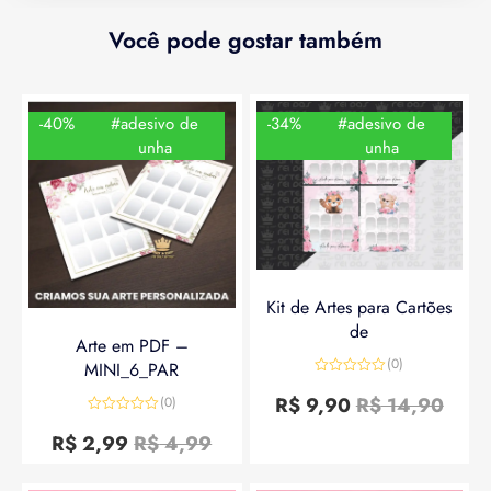
Você pode gostar também
-40%
#adesivo de
-34%
#adesivo de
unha
unha
Kit de Artes para Cartões
de
Arte em PDF –
(0)
MINI_6_PAR
Avaliação
0
R$
9,90
R$
14,90
(0)
de
Avaliação
5
0
R$
2,99
R$
4,99
de
5