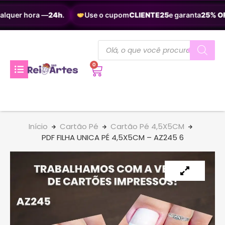
alquer hora —
24h
.
Use o cupom
CLIENTE25
e garanta
25% OF
0
Início
Cartão Pé
Cartão Pé 4,5X5CM
PDF FILHA UNICA PÉ 4,5X5CM – AZ245 6