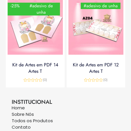
-25%
#adesivo de
#adesivo de unha
unha
Kit de Artes em PDF 14
Kit de Artes em PDF 12
Artes T
Artes T
(0)
(0)
Avaliação
Avaliação
0
0
R$
14,90
R$
19,90
R$
14,90
de
de
5
5
INSTITUCIONAL
Home
Sobre Nós
Todos os Produtos
Contato