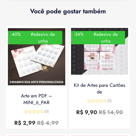
Você pode gostar também
-40%
#adesivo de
-34%
#adesivo de
unha
unha
Kit de Artes para Cartões
de
Arte em PDF –
(0)
MINI_6_PAR
Avaliação
0
R$
9,90
R$
14,90
(0)
de
Avaliação
5
0
R$
2,99
R$
4,99
de
5