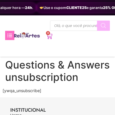
ualquer hora —
24h
.
Use o cupom
CLIENTE25
e garanta
25% O
0
Questions & Answers
unsubscription
[ywqa_unsubscribe]
INSTITUCIONAL